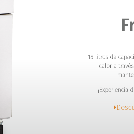
F
18 litros de capa
calor a travé
manten
¡Experiencia de
Descu