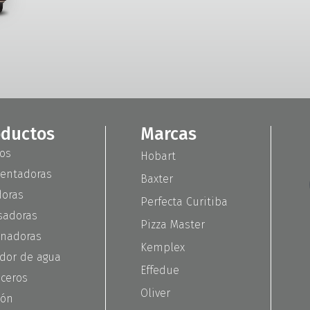
oductos
Marcas
os
Hobart
entadoras
Baxter
doras
Perfecta Curitiba
adoras
Pizza Master
nadoras
Kemplex
dor de agua
Effedue
iceros
Oliver
ión