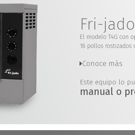
Fri-jad
El modelo T4G con o
16 pollos rostizados 
Conoce más
Este equipo lo p
manual o p