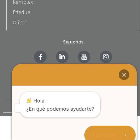
Kemplex
Effedue
Oliver
Síguenos
Contáctanos
Hola,
©2026 ITW Food Equipment Group Latinoamérica
¿En qué podemos ayudarte?
Abrir chat